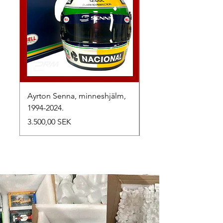
Ayrton Senna, minneshjälm,
LewisHamilton, 2025.
1994-2024.
Preis
2.500,00 SEK
Preis
3.500,00 SEK