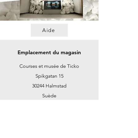
Aide
Emplacement du magasin
Courses et musée de Ticko
Spikgatan 15
30244 Halmstad
Suède
ticko@tickoracing.se
+46702097165