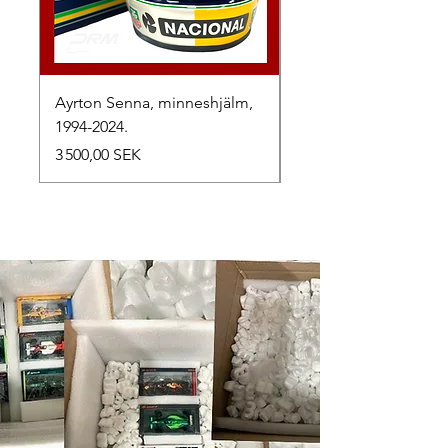
Ayrton Senna, minneshjälm,
LewisHamilton, 2025.
1994-2024.
Prix
2 500,00 SEK
Prix
3 500,00 SEK