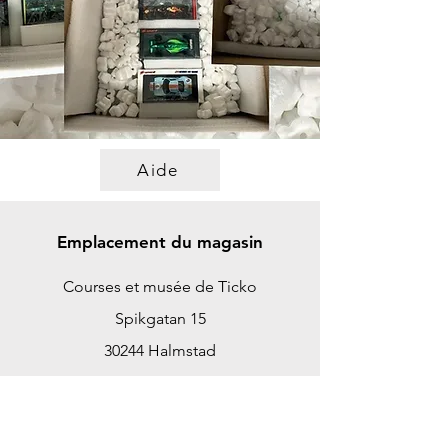
Aide
Emplacement du magasin
Courses et musée de Ticko
Spikgatan 15
30244 Halmstad
Suède
ticko@tickoracing.se
+46702097165