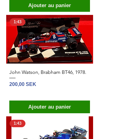
Ajouter au panier
1:43
John Watson, Brabham BT46, 1978.
Prix
200,00 SEK
Ajouter au panier
1:43