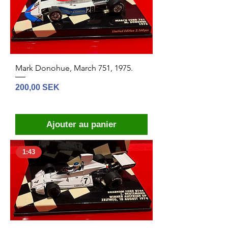
Mark Donohue, March 751, 1975.
Prix
200,00 SEK
Ajouter au panier
1:43