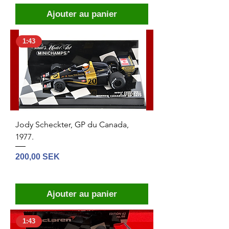
Ajouter au panier
1:43
Jody Scheckter, GP du Canada,
1977.
Prix
200,00 SEK
Ajouter au panier
1:43