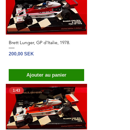
Brett Lunger, GP d'Italie, 1978.
Prix
200,00 SEK
Ajouter au panier
1:43