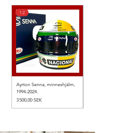
1:2
1:2
Ayrton Senna, minneshjälm,
LewisHamilton, 2025.
1994-2024.
Prix
2 500,00 SEK
Prix
3 500,00 SEK