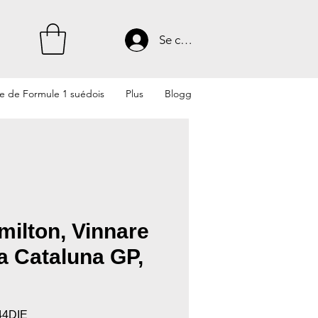
Se connecter
te de Formule 1 suédois
Plus
Blogg
milton, Vinnare
a Cataluna GP,
44DIE