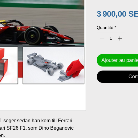
3 900,00 S
Quantité
*
Ajouter au pani
Com
 seger sedan han kom till Ferrari
rari SF26 F1, som Dino Beganovic
en.