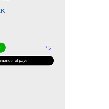
Prix
EK
er
mander et payer