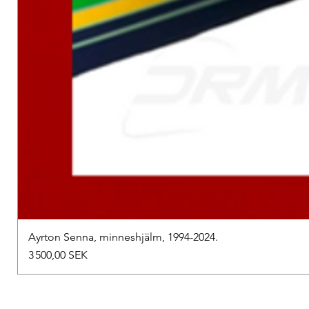
Ayrton Senna, minneshjälm, 1994-2024.
Prix
3 500,00 SEK