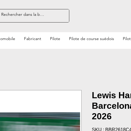
tomobile
Fabricant
Pilote
Pilote de course suédois
Pilo
Lewis Ha
Barcelon
2026
SKU : BBR2618C