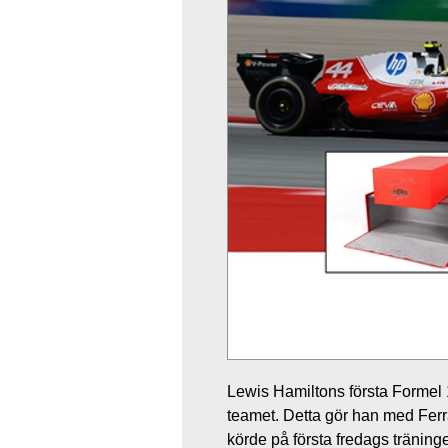
Lewis Hamiltons första Formel 1
teamet. Detta gör han med Fer
körde på första fredags träning