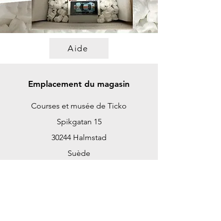
Aide
Emplacement du magasin
Courses et musée de Ticko
Spikgatan 15
30244 Halmstad
Suède
ticko@tickoracing.se
+46702097165