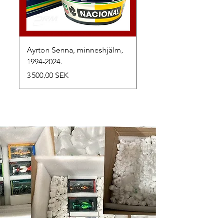
Ayrton Senna, minneshjälm,
LewisHamilton, 2025.
1994-2024.
Prix
2 500,00 SEK
Prix
3 500,00 SEK