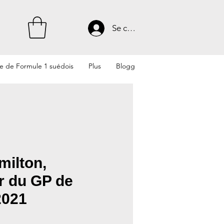
Se connecter
te de Formule 1 suédois
Plus
Blogg
milton,
r du GP de
2021