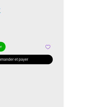
Prix
K
er
mander et payer