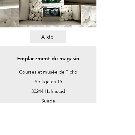
Aide
Emplacement du magasin
Courses et musée de Ticko
Spikgatan 15
30244 Halmstad
Suède
ticko@tickoracing.se
+46702097165