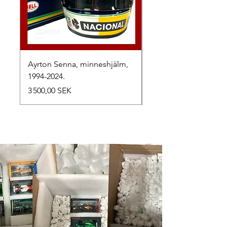
Ayrton Senna, minneshjälm,
LewisHamilton, 2025.
1994-2024.
Prix
2 500,00 SEK
Prix
3 500,00 SEK