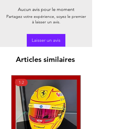
Aucun avis pour le moment
Partagez votre expérience, soyez le premier
à laisser un avis.
Laisser un avis
Articles similaires
1:2
1:18