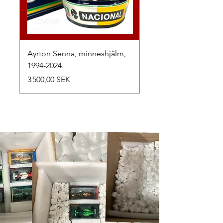
Ayrton Senna, minneshjälm,
LewisHamilton, 2025.
1994-2024.
Prix
2 500,00 SEK
Prix
3 500,00 SEK