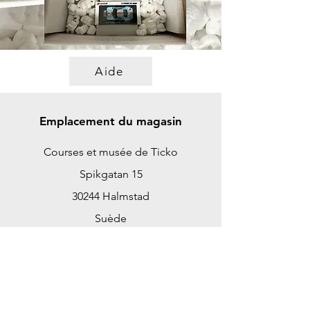
Aide
Emplacement du magasin
Courses et musée de Ticko
Spikgatan 15
30244 Halmstad
Suède
ticko@tickoracing.se
+46702097165