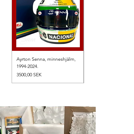
Ayrton Senna, minneshjälm,
LewisHamilton, 2025.
1994-2024.
Precio
2500,00 SEK
Precio
3500,00 SEK