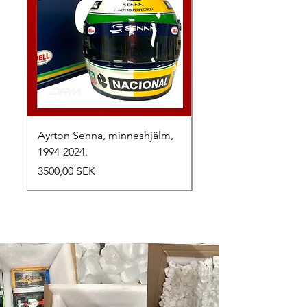
Ayrton Senna, minneshjälm,
LewisHamilton, 2025.
1994-2024.
Precio
2500,00 SEK
Precio
3500,00 SEK