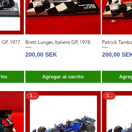
 GP, 1977.
Brett Lunger, Italiens GP, 1978.
Patrick Tamba
Precio
Precio
200,00 SEK
200,00 SE
rito
Agregar al carrito
Agreg
1:43
1:43