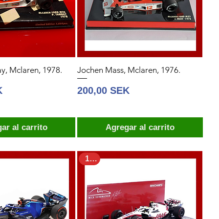
y, Mclaren, 1978.
Jochen Mass, Mclaren, 1976.
Precio
K
200,00 SEK
ar al carrito
Agregar al carrito
1:43