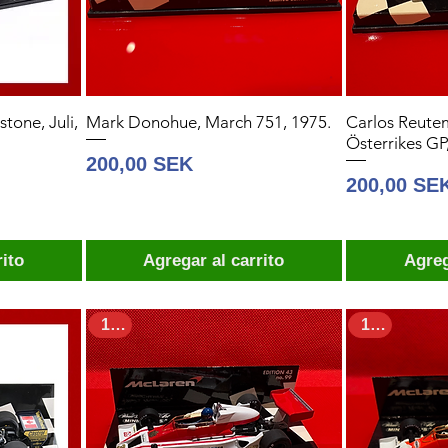
tone, Juli,
Mark Donohue, March 751, 1975.
Carlos Reute
Österrikes GP
Precio
200,00 SEK
Precio
200,00 SE
rito
Agregar al carrito
Agreg
1:43
1:43