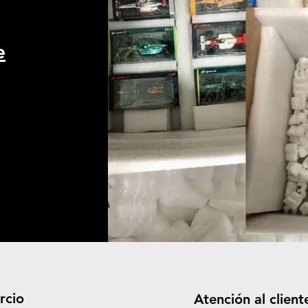
e
rcio
Atención al client