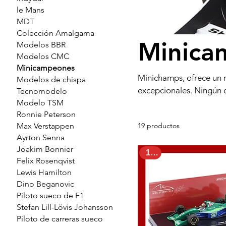
le Mans
MDT
Colección Amalgama
Minica
Modelos BBR
Modelos CMC
Minicampeones
Minichamps, ofrece un 
Modelos de chispa
excepcionales. Ningún 
Tecnomodelo
Modelo TSM
completa de modelos de 
Ronnie Peterson
que aprecie la histori
Max Verstappen
19 productos
los diseños y colores i
Ayrton Senna
LeMans, coches GT, coc
Joakim Bonnier
variedad incomparable 
1:43
Felix Rosenqvist
cuidadosamente construi
Lewis Hamilton
Dino Beganovic
Piloto sueco de F1
Stefan Lill-Lövis Johansson
Piloto de carreras sueco