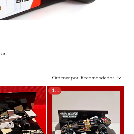
tan
uiera
n todos
delos
Ordenar por:
Recomendados
na
1:43