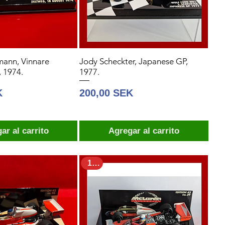
mann, Vinnare
Jody Scheckter, Japanese GP,
, 1974.
1977.
Precio
K
200,00 SEK
ar al carrito
Agregar al carrito
1:43