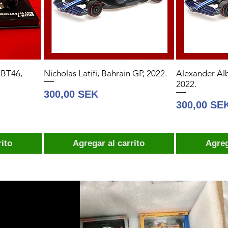
 BT46,
Nicholas Latifi, Bahrain GP, 2022.
Alexander Alb
2022.
Precio
300,00 SEK
Precio
300,00 SE
rito
Agregar al carrito
Agreg