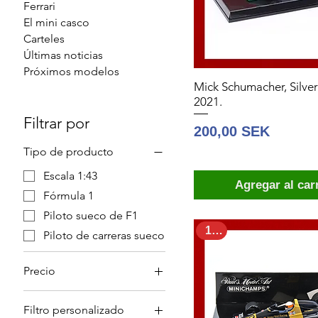
Ferrari
El mini casco
Carteles
Últimas noticias
Próximos modelos
Mick Schumacher, Silvers
2021.
Filtrar por
Precio
200,00 SEK
Tipo de producto
Escala 1:43
Agregar al car
Fórmula 1
Piloto sueco de F1
1:43
Piloto de carreras sueco
Precio
Filtro personalizado
200 SEK
500 SEK