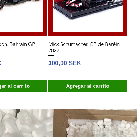
on, Bahrain GP,
Mick Schumacher, GP de Baréin
2022
Precio
K
300,00 SEK
ar al carrito
Agregar al carrito