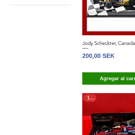
Minicampeones
Jody Scheckter, Canada
Precio
200,00 SEK
Agregar al car
1:43