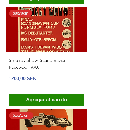
50x70cm
Smokey Show, Scandinavian
Raceway, 1970.
Precio
1200,00 SEK
Agregar al carrito
51x71 cm