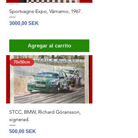
Sportvagns-Expo, Värnamo, 1967.
Precio
3000,00 SEK
Agregar al carrito
70x50cm
STCC, BMW, Richard Göransson,
signerad.
Precio
500,00 SEK