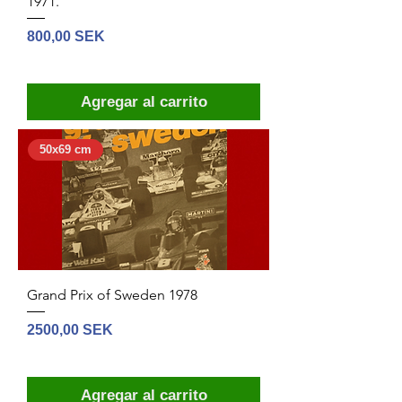
1971.
Precio
800,00 SEK
Agregar al carrito
50x69 cm
Grand Prix of Sweden 1978
Precio
2500,00 SEK
Agregar al carrito