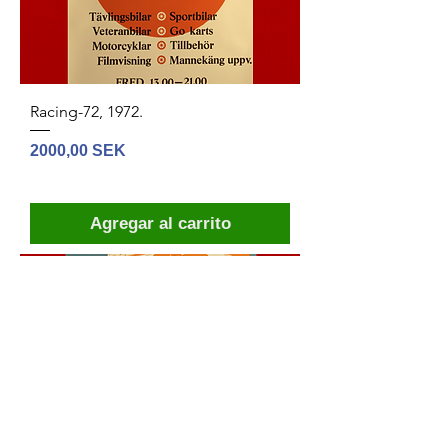
Racing-72, 1972.
Precio
2000,00 SEK
Agregar al carrito
44x60 cm
Flygdagar Scandinavian Raceway.