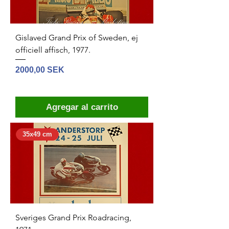
Gislaved Grand Prix of Sweden, ej
officiell affisch, 1977.
Precio
2000,00 SEK
Agregar al carrito
35x49 cm
Sveriges Grand Prix Roadracing,