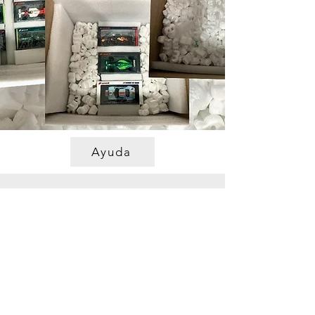
Ayuda
Ubicación de la tienda
Carreras de Ticko
Spikgatan 15
30244 Halmstad
Suecia