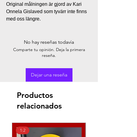
Original målningen är gjord av Kari
Onnela Gislaved som tyvärr inte finns
med oss längre.
No hay reseñas todavía
Comparte tu opinión. Deja la primera
reseña.
Dejar una reseña
Productos
relacionados
1:2
1:18