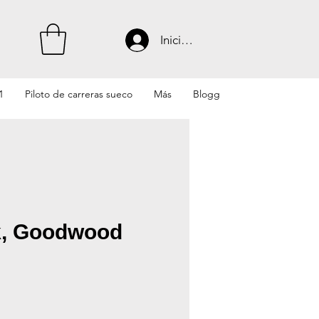
Iniciar sesión
1
Piloto de carreras sueco
Más
Blogg
k, Goodwood