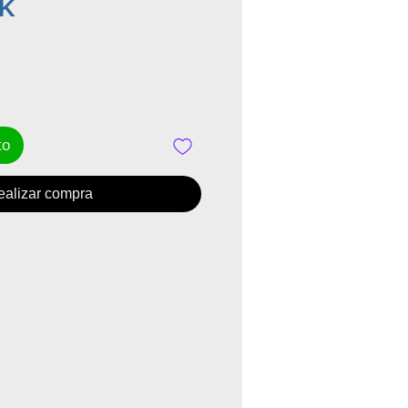
Precio
EK
to
ealizar compra