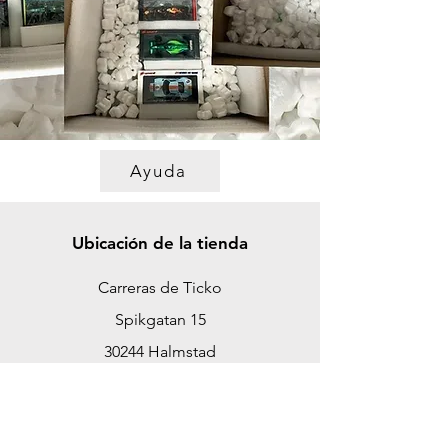
Ayuda
Ubicación de la tienda
Carreras de Ticko
Spikgatan 15
30244 Halmstad
Suecia
ticko@tickoracing.se
Teléfono
+46 702097165