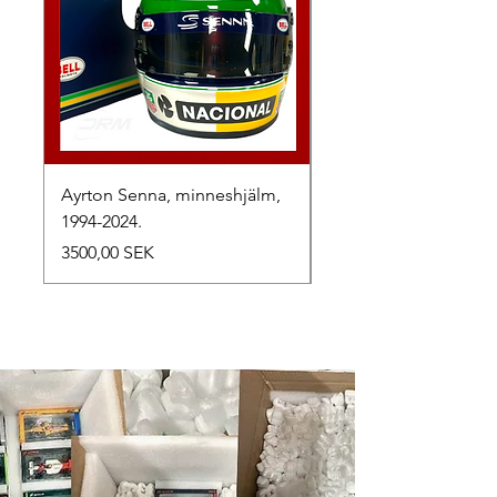
Ayrton Senna, minneshjälm,
LewisHamilton, 2025.
1994-2024.
Precio
2500,00 SEK
Precio
3500,00 SEK