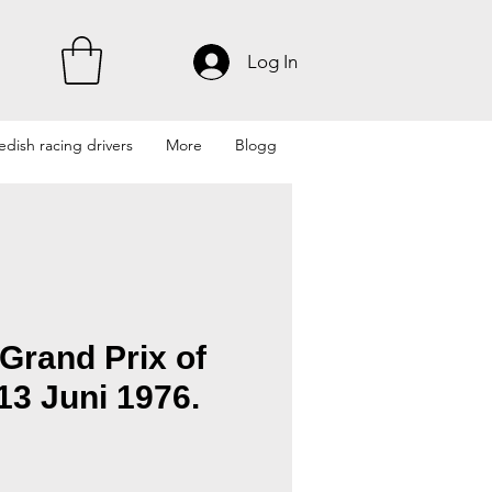
Log In
dish racing drivers
More
Blogg
Grand Prix of
13 Juni 1976.