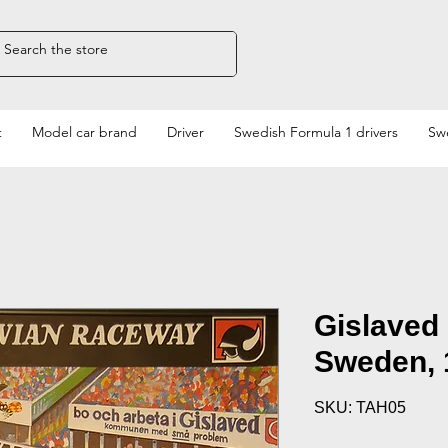
t
Model car brand
Driver
Swedish Formula 1 drivers
Swe
Gislaved 
Sweden, 
SKU: TAH05