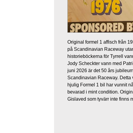
Original formel 1 affisch från
på Scandinavian Raceway utanfö
historieböckerna för Tyrrell van
Jody Scheckter vann med Patric
juni 2026 är det 50 års jubileu
Scandinavian Raceway. Detta v
hjulig Formel 1 bil har vunnit n
bevarad i mint condition. Origi
Gislaved som tyvärr inte finns 