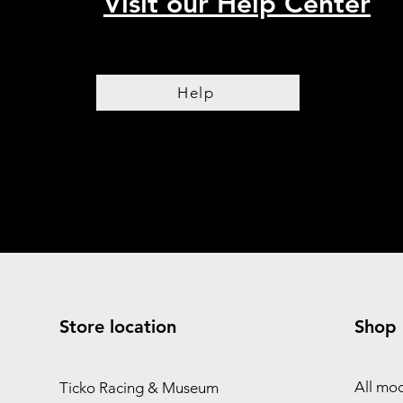
Visit our Help Center
Help
Store location
Shop
All mod
Ticko Racing & Museum