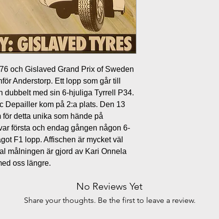
 1976 och Gislaved Grand Prix of Sweden
r Anderstorp. Ett lopp som går till
n dubbelt med sin 6-hjuliga Tyrrell P34.
 Depailler kom på 2:a plats. Den 13
m för detta unika som hände på
ar första och endag gången någon 6-
ågot F1 lopp. Affischen är mycket väl
nal målningen är gjord av Kari Onnela
med oss längre.
No Reviews Yet
Share your thoughts. Be the first to leave a review.