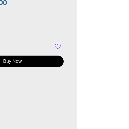
Price
00
Buy Now