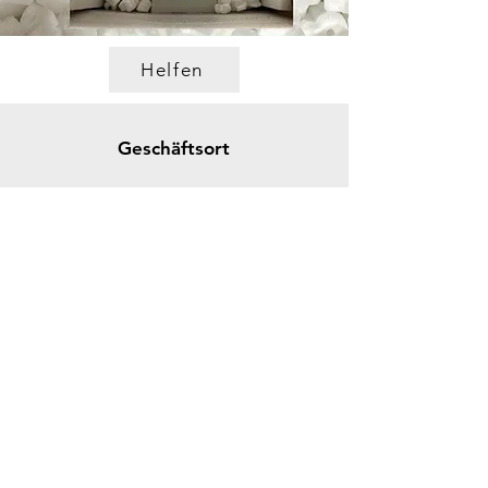
Helfen
Geschäftsort
Ticko Racing & Museum
Spikgatan 15
30244 Halmstad
Schweden
ticko@tickoracing.se
Tlf.
+46702097165