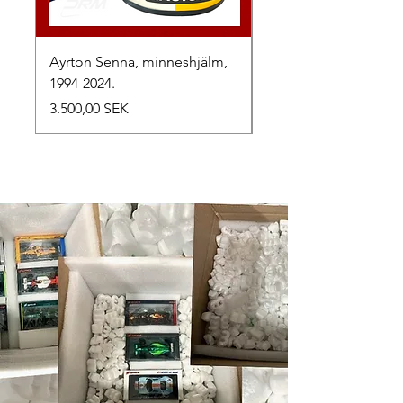
Ayrton Senna, minneshjälm,
LewisHamilton, 2025.
1994-2024.
Preis
2.500,00 SEK
Preis
3.500,00 SEK