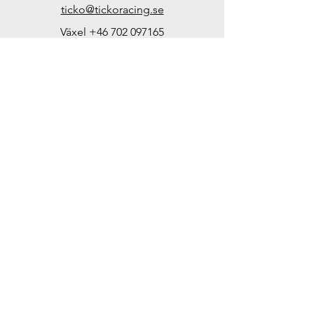
ticko@tickoracing.se
Växel
+46 702 097165
Org.nr. SE571101251701
Öppettider i butiken:
Endast efter ö.k. eller
gruppbokningar
Kundsupport
Kontakta oss