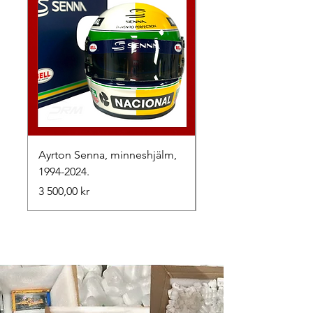
Ayrton Senna, minneshjälm,
LewisHamilton, 2025.
1994-2024.
Pris
2 500,00 kr
Pris
3 500,00 kr