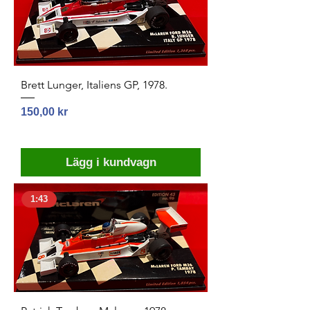
Brett Lunger, Italiens GP, 1978.
Pris
150,00 kr
Lägg i kundvagn
1:43