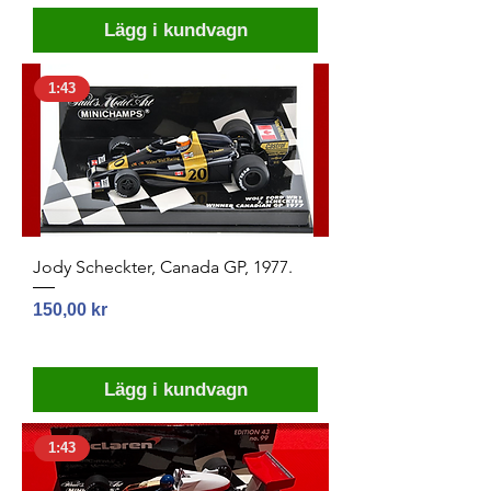
Lägg i kundvagn
1:43
Jody Scheckter, Canada GP, 1977.
Pris
150,00 kr
Lägg i kundvagn
1:43