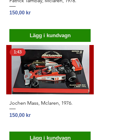
Patrick Tambay, Mclaren, 1978.
Pris
150,00 kr
Lägg i kundvagn
1:43
Jochen Mass, Mclaren, 1976.
Pris
150,00 kr
Lägg i kundvagn