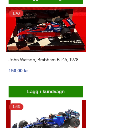
1:43
John Watson, Brabham BT46, 1978.
Pris
150,00 kr
Lägg i kundvagn
1:43