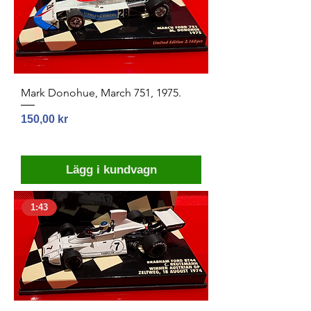
Mark Donohue, March 751, 1975.
Pris
150,00 kr
Lägg i kundvagn
1:43