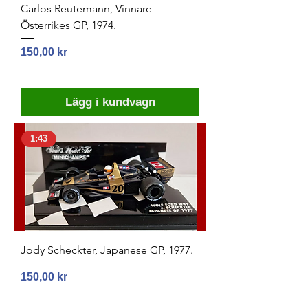
Carlos Reutemann, Vinnare
Österrikes GP, 1974.
Pris
150,00 kr
Lägg i kundvagn
1:43
Jody Scheckter, Japanese GP, 1977.
Pris
150,00 kr