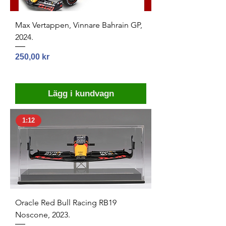
Max Vertappen, Vinnare Bahrain GP,
2024.
Pris
250,00 kr
Lägg i kundvagn
1:12
Oracle Red Bull Racing RB19
Noscone, 2023.