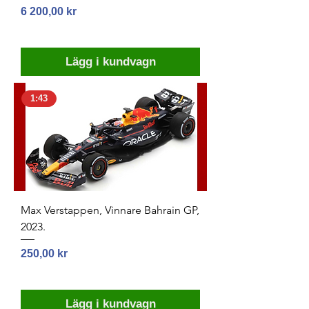
Pris
6 200,00 kr
Lägg i kundvagn
1:43
Max Verstappen, Vinnare Bahrain GP,
2023.
Pris
250,00 kr
Lägg i kundvagn