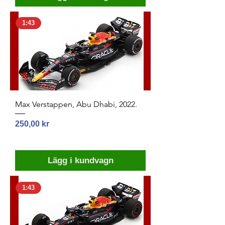
1:43
Max Verstappen, Abu Dhabi, 2022.
Pris
250,00 kr
Lägg i kundvagn
1:43