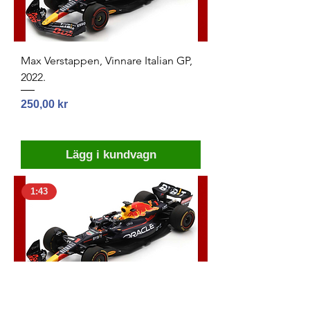
Max Verstappen, Vinnare Italian GP,
2022.
Pris
250,00 kr
Lägg i kundvagn
1:43
Max Verstappen, Vinnare Belgiens