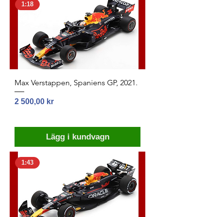
1:18
Max Verstappen, Spaniens GP, 2021.
Pris
2 500,00 kr
Lägg i kundvagn
1:43