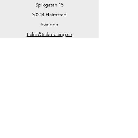
Spikgatan 15
30244 Halmstad
Sweden
ticko@tickoracing.se
Växel
+46 702 097165
Org.nr. SE571101251701
Öppettider i butiken:
Endast efter ö.k. eller
gruppbokningar