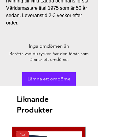
hyllning till Niki Lauda och hans första
Världsmästare titel 1975 som är 50 år
sedan. Leveranstid 2-3 veckor efter
order.
Inga omdömen än
Berätta vad du tycker. Var den första som
lämnar ett omdöme.
Lämna ett omdöme
Liknande
Produkter
1:2
1:2