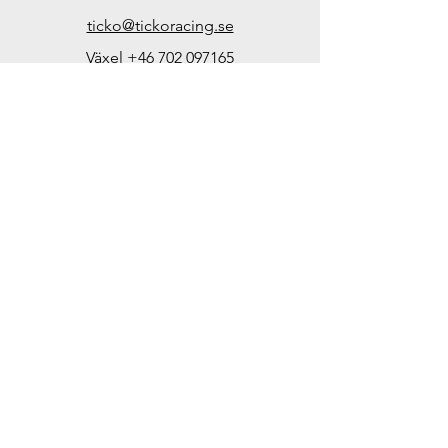
ticko@tickoracing.se
Växel
+46 702 097165
Org.nr. SE571101251701
Öppettider i butiken:
Endast efter ö.k. eller
gruppbokningar
Kundsupport
Kontakta oss