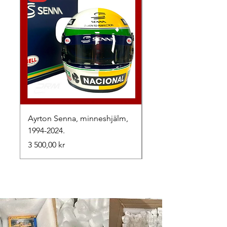
Ayrton Senna, minneshjälm,
LewisHamilton, 2025.
1994-2024.
Pris
2 500,00 kr
Pris
3 500,00 kr