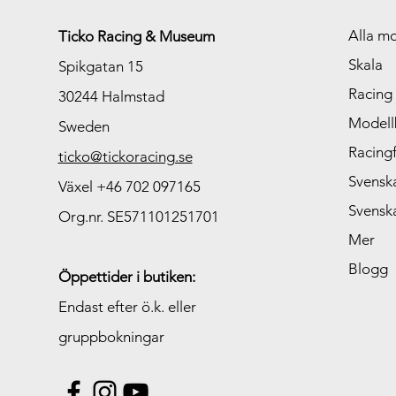
Alla mo
Ticko Racing & Museum
Skala
Spikgatan 15
Racing
30244 Halmstad
Modellb
Sweden
Racing
ticko@tickoracing.se
Svenska
Växel +46 702 097165
Svenska
Org.nr. SE571101251701
Mer
Blogg
Öppettider i butiken:
Endast efter ö.k. eller
gruppbokningar