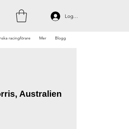
Logga in
nska racingförare
Mer
Blogg
ris, Australien