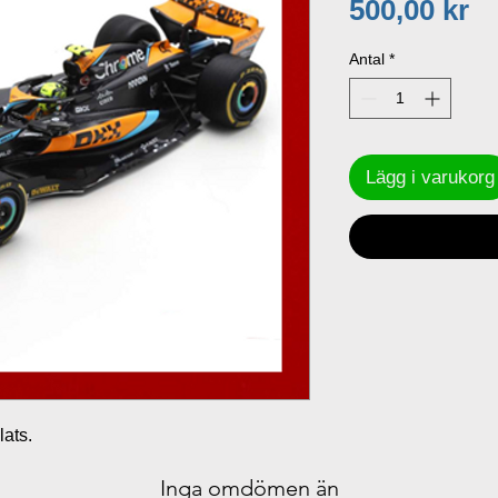
Pr
500,00 kr
Antal
*
Lägg i varukorg
ats.
Inga omdömen än