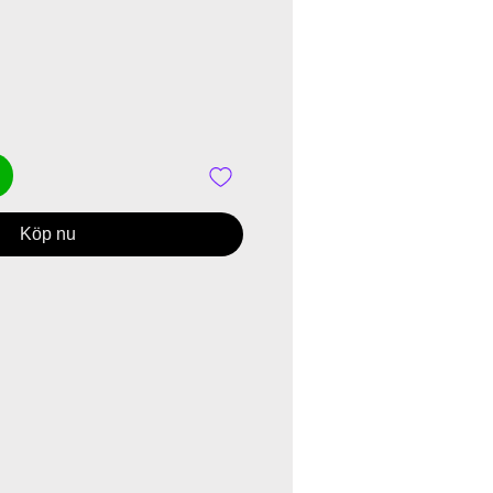
is
Köp nu