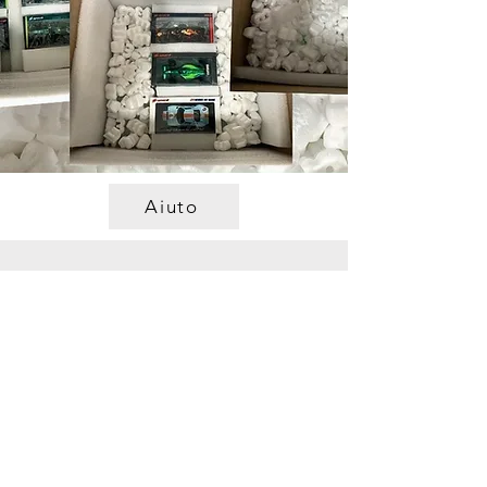
Aiuto
Posizione del negozio
Ticko Racing e Museo
Spikkatan 15
30244 Halmstad
Svezia
ticko@tickoracing.se