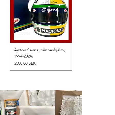
Ayrton Senna, minneshjälm,
LewisHamilton, 2025.
1994-2024.
Prezzo
2500,00 SEK
Prezzo
3500,00 SEK