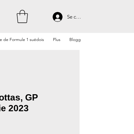
Se connecter
te de Formule 1 suédois
Plus
Blogg
Bottas, GP
ie 2023