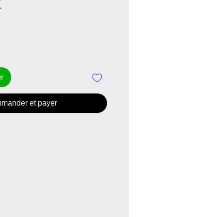
Prix
K
er
mander et payer