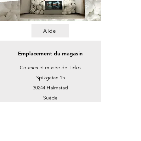
Aide
Emplacement du magasin
Courses et musée de Ticko
Spikgatan 15
30244 Halmstad
Suède
ticko@tickoracing.se
+46702097165