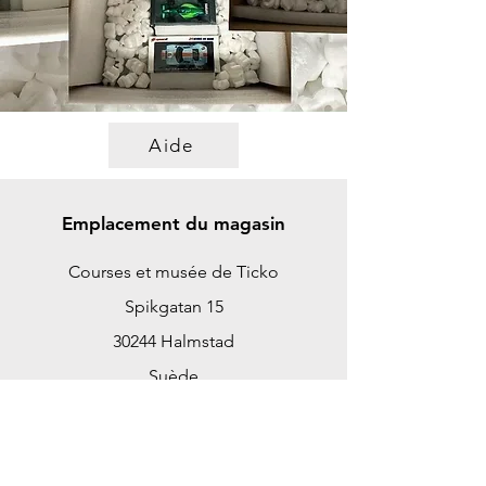
Aide
Emplacement du magasin
Courses et musée de Ticko
Spikgatan 15
30244 Halmstad
Suède
ticko@tickoracing.se
+46702097165