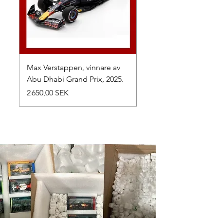
Max Verstappen, vinnare av
Toyota TR010 Hybrid,
Abu Dhabi Grand Prix, 2025.
av 24h Le Mans, 2026
Prix
Prix
2 650,00 SEK
1 050,00 SEK