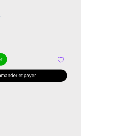
Prix
K
er
mander et payer