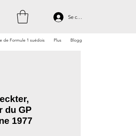
Se connecter
te de Formule 1 suédois
Plus
Blogg
eckter,
r du GP
ine 1977