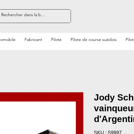
tomobile
Fabricant
Pilote
Pilote de course suédois
Pilo
Jody Sch
vainqueu
d'Argent
SKU : S9997