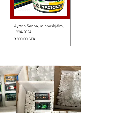
Ayrton Senna, minneshjälm,
LewisHamilton, 2025.
1994-2024.
Prix
2 500,00 SEK
Prix
3 500,00 SEK