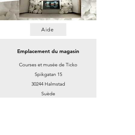
Aide
Emplacement du magasin
Courses et musée de Ticko
Spikgatan 15
30244 Halmstad
Suède
ticko@tickoracing.se
+46702097165