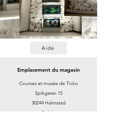
Aide
Emplacement du magasin
Courses et musée de Ticko
Spikgatan 15
30244 Halmstad
Suède
ticko@tickoracing.se
+46702097165