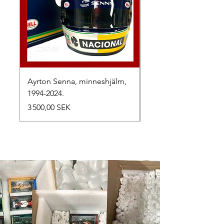
Ayrton Senna, minneshjälm,
LewisHamilton, 2025.
1994-2024.
Prix
2 500,00 SEK
Prix
3 500,00 SEK