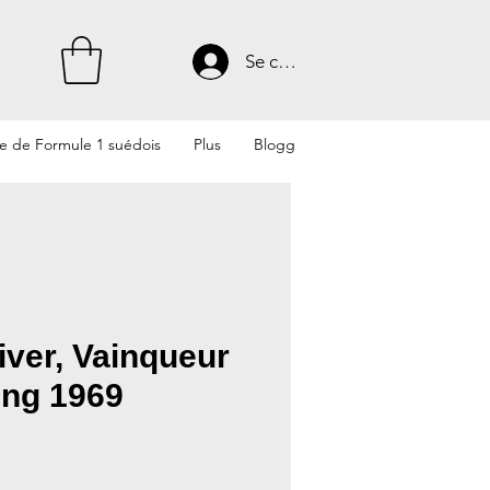
Se connecter
te de Formule 1 suédois
Plus
Blogg
iver, Vainqueur
ing 1969