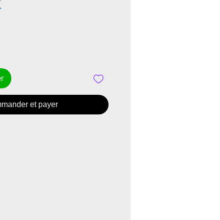
Prix
K
er
mander et payer