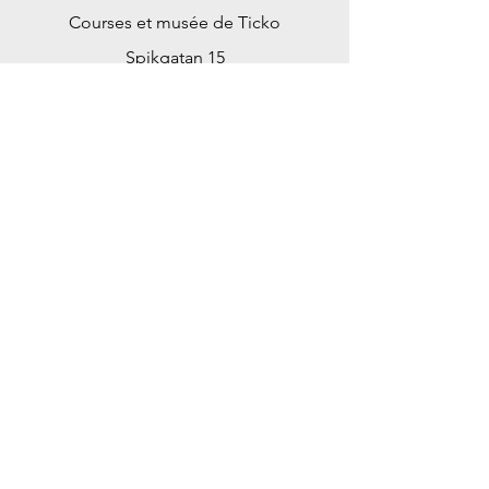
Courses et musée de Ticko
Spikgatan 15
30244 Halmstad
Suède
ticko@tickoracing.se
+46702097165
Service client
Contactez-nous
Centre d'aide