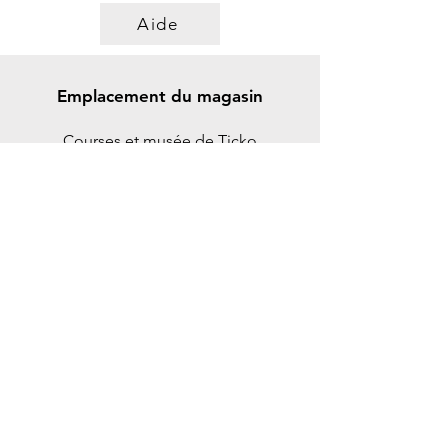
Aide
Emplacement du magasin
Courses et musée de Ticko
Spikgatan 15
30244 Halmstad
Suède
ticko@tickoracing.se
+46702097165