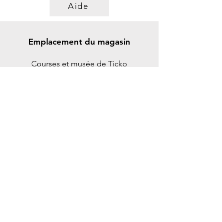
Aide
Emplacement du magasin
Courses et musée de Ticko
Spikgatan 15
30244 Halmstad
Suède
ticko@tickoracing.se
+46702097165