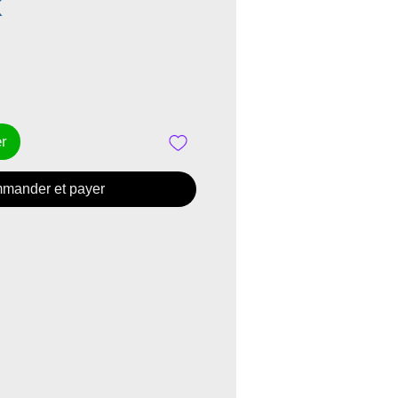
Prix
K
er
mander et payer