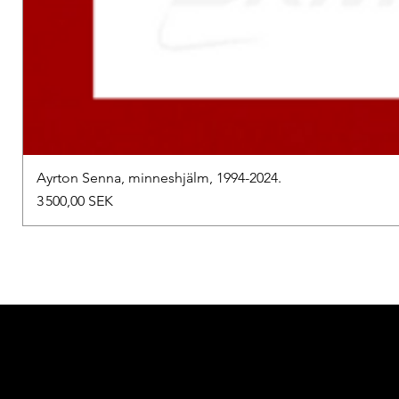
Ayrton Senna, minneshjälm, 1994-2024.
Prix
3 500,00 SEK