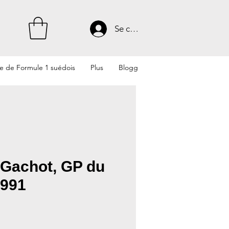
Se connecter
te de Formule 1 suédois
Plus
Blogg
 Gachot, GP du
1991