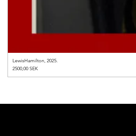
LewisHamilton, 2025.
Precio
2500,00 SEK