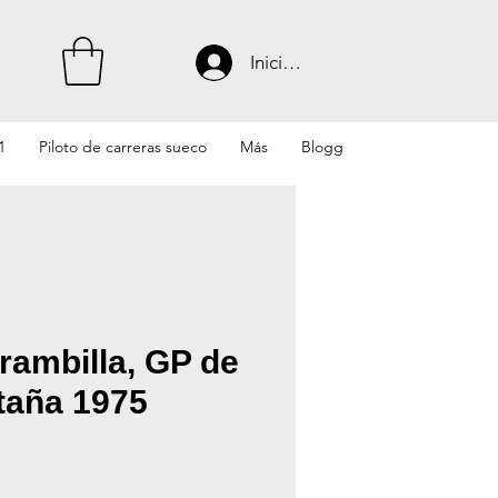
Iniciar sesión
1
Piloto de carreras sueco
Más
Blogg
Brambilla, GP de
taña 1975