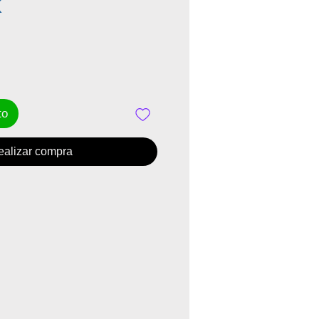
Precio
K
to
ealizar compra