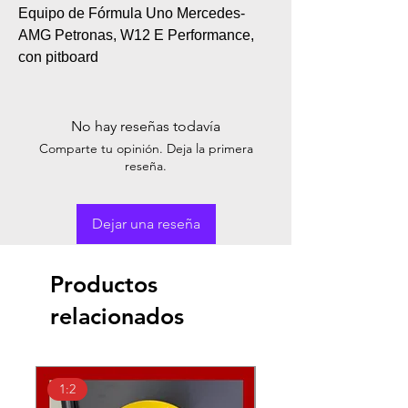
Equipo de Fórmula Uno Mercedes-
AMG Petronas, W12 E Performance,
con pitboard
No hay reseñas todavía
Comparte tu opinión. Deja la primera
reseña.
Dejar una reseña
Productos
relacionados
1:2
1:18