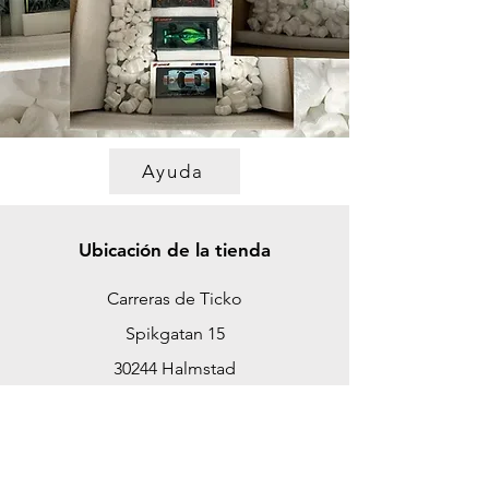
Ayuda
Ubicación de la tienda
Carreras de Ticko
Spikgatan 15
30244 Halmstad
Suecia
ticko@tickoracing.se
Teléfono
+46 702097165