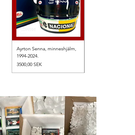
Ayrton Senna, minneshjälm,
LewisHamilton, 2025.
1994-2024.
Precio
2500,00 SEK
Precio
3500,00 SEK