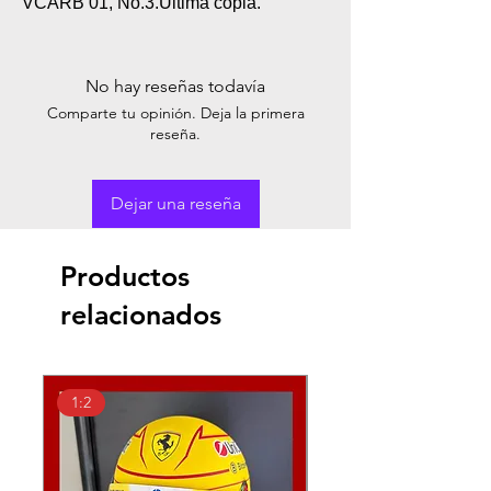
VCARB 01, No.3.Última copia.
No hay reseñas todavía
Comparte tu opinión. Deja la primera
reseña.
Dejar una reseña
Productos
relacionados
1:2
1:18