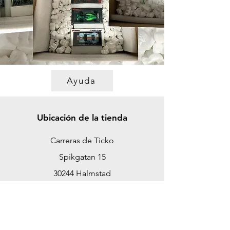
Ayuda
Ubicación de la tienda
Carreras de Ticko
Spikgatan 15
30244 Halmstad
Suecia
ticko@tickoracing.se
Teléfono
+46 702097165