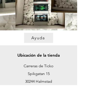
Ayuda
Ubicación de la tienda
Carreras de Ticko
Spikgatan 15
30244 Halmstad
Suecia
ticko@tickoracing.se
Teléfono
+46 702097165