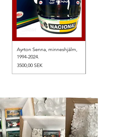
Ayrton Senna, minneshjälm,
LewisHamilton, 2025.
1994-2024.
Precio
2500,00 SEK
Precio
3500,00 SEK