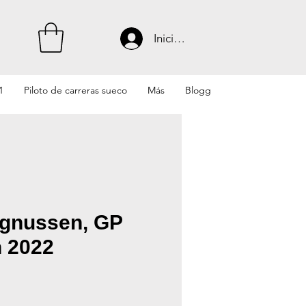
Iniciar sesión
1
Piloto de carreras sueco
Más
Blogg
gnussen, GP
n 2022