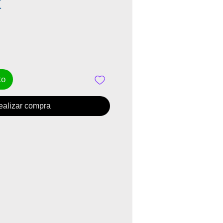
Precio
K
to
ealizar compra