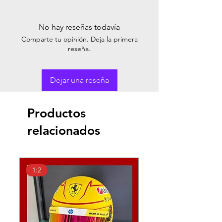
No hay reseñas todavía
Comparte tu opinión. Deja la primera
reseña.
Dejar una reseña
Productos
relacionados
1:2
1:18