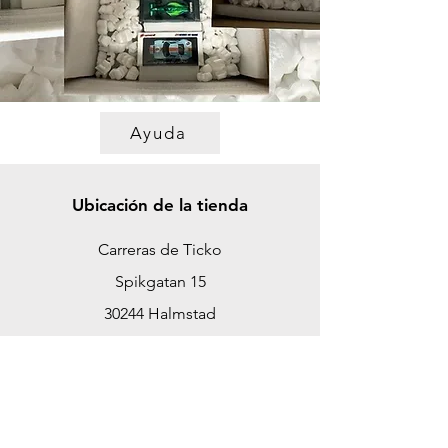
Ayuda
Ubicación de la tienda
Carreras de Ticko
Spikgatan 15
30244 Halmstad
Suecia
ticko@tickoracing.se
Teléfono
+46 702097165