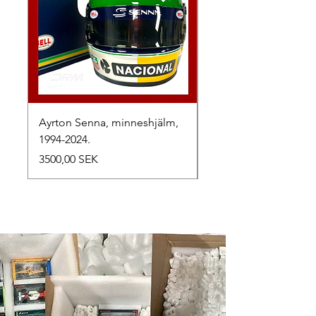
Ayrton Senna, minneshjälm,
LewisHamilton, 2025.
1994-2024.
Precio
2500,00 SEK
Precio
3500,00 SEK