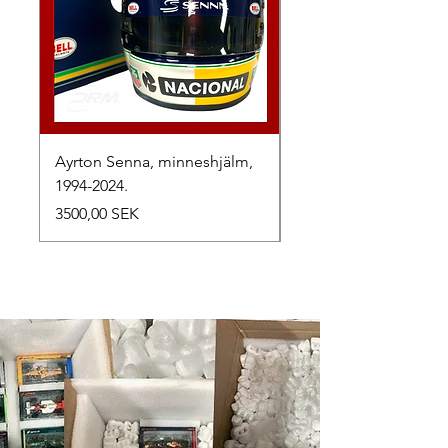
Ayrton Senna, minneshjälm,
LewisHamilton, 2025.
1994-2024.
Precio
2500,00 SEK
Precio
3500,00 SEK