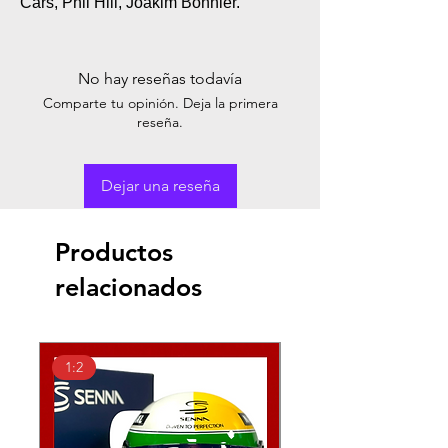
Cars, Phil Hill, Joakim Bonnier.
No hay reseñas todavía
Comparte tu opinión. Deja la primera
reseña.
Dejar una reseña
Productos
relacionados
1:2
1:2