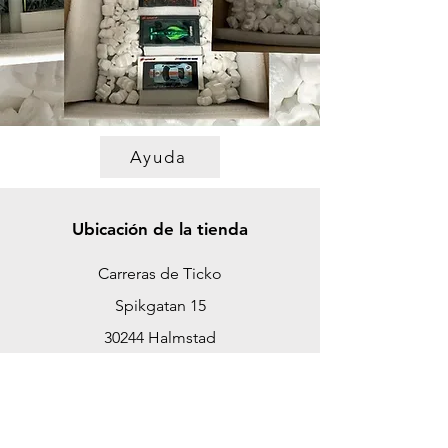
Ayuda
Ubicación de la tienda
Carreras de Ticko
Spikgatan 15
30244 Halmstad
Suecia
ticko@tickoracing.se
Teléfono
+46 702097165