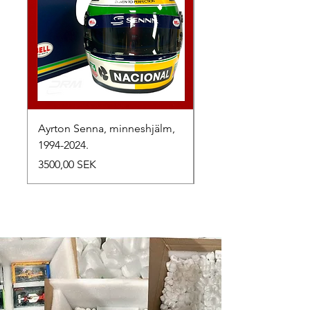
Ayrton Senna, minneshjälm,
LewisHamilton, 2025.
1994-2024.
Precio
2500,00 SEK
Precio
3500,00 SEK