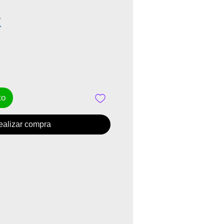
Precio
K
to
ealizar compra