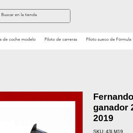
a de coche modelo
Piloto de carreras
Piloto sueco de Fórmula 
Fernando
ganador 
2019
SKU: 43LM19