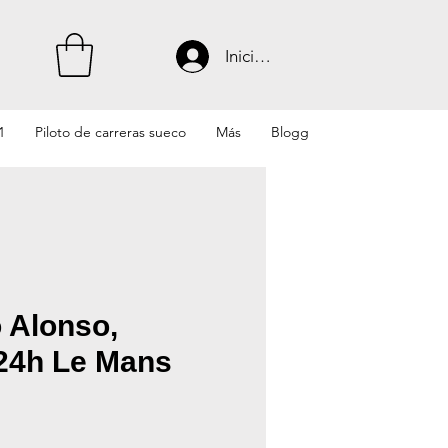
Iniciar sesión
1
Piloto de carreras sueco
Más
Blogg
 Alonso,
24h Le Mans