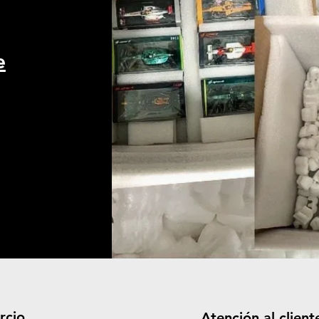
e
rcio
Atención al client