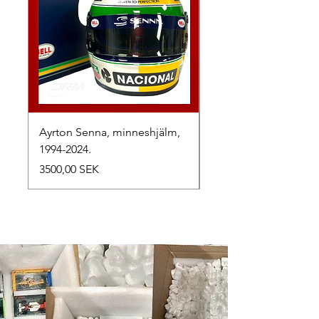
Ayrton Senna, minneshjälm,
LewisHamilton, 2025.
1994-2024.
Precio
2500,00 SEK
Precio
3500,00 SEK