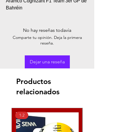
Aramco Cognizant F1 Team 3er GP de
Bahréin
No hay reseñas todavía
Comparte tu opinión. Deja la primera
reseña.
Dejar una reseña
Productos
relacionados
1:2
1:2